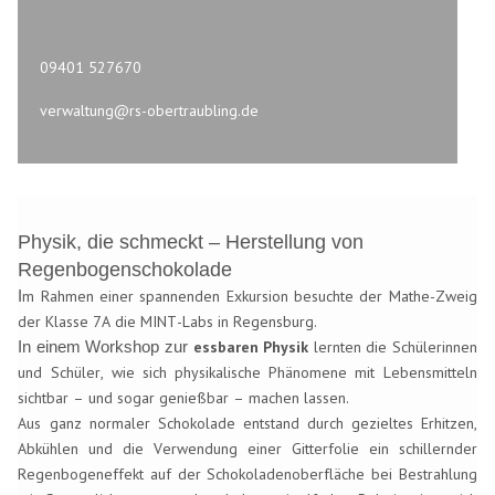
09401 527670
verwaltung@rs-obertraubling.de
Physik, die schmeckt
–
Herstellung von
Regenbogenschokolade
m Rahmen einer spannenden Exkursion besuchte der Mathe-Zweig 
I
der Klasse 7A die MINT-Labs in Regensburg.
essbaren Physik
 lernten die 
Schülerinnen 
In einem Workshop zur 
und Schüler
, wie sich physikalische Phänomene mit Lebensmitteln 
sichtbar – und sogar genießbar – machen lassen.
Aus 
ganz normaler
 Schokolade entstand durch gezieltes Erhitzen, 
Abkühlen
 und die Verwendung eine
r Gitterfolie 
ein schillernder 
Regenbogeneffekt auf der Schokoladenoberfläche
bei Bestrahlung 