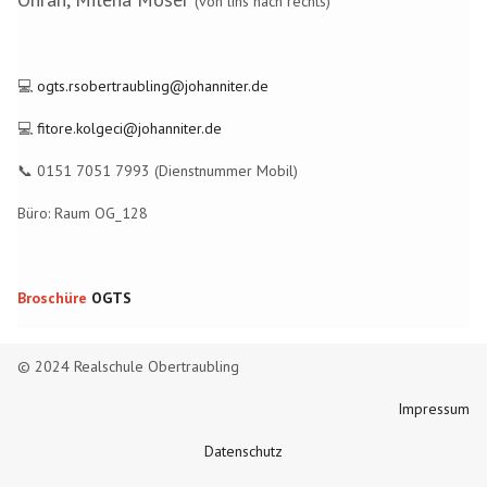
(von lins nach rechts)
💻
ogts.rsobertraubling@johanniter.de
💻
fitore.kolgeci@johanniter.de
📞 0151 7051 7993 (Dienstnummer Mobil)
Büro: Raum OG_128
Broschüre
OGTS
© 2024 Realschule Obertraubling
Impressum
Datenschutz